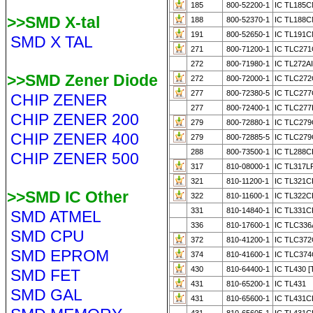
185
800-52200-1
IC TL185C
>>SMD X-tal
188
800-52370-1
IC TL188C
191
800-52650-1
IC TL191C
SMD X TAL
271
800-71200-1
IC TLC27
272
800-71980-1
IC TL272A
>>SMD Zener Diode
272
800-72000-1
IC TLC27
277
800-72380-5
IC TLC27
CHIP ZENER
277
800-72400-1
IC TLC277
CHIP ZENER 200
279
800-72880-1
IC TLC27
CHIP ZENER 400
279
800-72885-5
IC TLC279
288
800-73500-1
IC TL288C
CHIP ZENER 500
317
810-08000-1
IC TL317L
321
810-11200-1
IC TL321C
>>SMD IC Other
322
810-11600-1
IC TL322C
331
810-14840-1
IC TL331C
SMD ATMEL
336
810-17600-1
IC TLC336
SMD CPU
372
810-41200-1
IC TLC37
SMD EPROM
374
810-41600-1
IC TLC37
430
810-64400-1
IC TL430 [
SMD FET
431
810-65200-1
IC TL431
SMD GAL
431
810-65600-1
IC TL431C