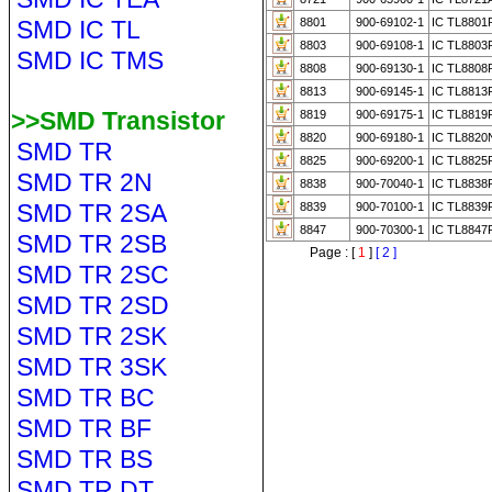
SMD IC TL
8801
900-69102-1
IC TL8801
8803
900-69108-1
IC TL8803
SMD IC TMS
8808
900-69130-1
IC TL8808
8813
900-69145-1
IC TL8813
>>SMD Transistor
8819
900-69175-1
IC TL8819
8820
900-69180-1
IC TL8820
SMD TR
8825
900-69200-1
IC TL8825
SMD TR 2N
8838
900-70040-1
IC TL8838
SMD TR 2SA
8839
900-70100-1
IC TL8839
8847
900-70300-1
IC TL8847
SMD TR 2SB
Page : [
1
]
[ 2 ]
SMD TR 2SC
SMD TR 2SD
SMD TR 2SK
SMD TR 3SK
SMD TR BC
SMD TR BF
SMD TR BS
SMD TR DT