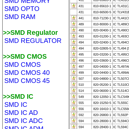
SMD MEMORY
431
810-65605-1
IC TL431C
431
810-65610-1
IC TL431C
SMD OPTO
431
810-66500-5
IC TLV431
SMD RAM
441
810-71230-1
IC TL441C
489
810-80000-1
IC TL489C
490
820-00400-1
IC TL490C
>>SMD Regulator
493
820-01200-1
IC TL493C
SMD REGULATOR
494
820-02400-1
IC TL494C
494
820-02805-5
IC TL494 
>>SMD CMOS
495
820-03200-1
IC TL495C
496
820-03600-1
IC TL496C
SMD CMOS
497
820-04000-1
IC TL497
SMD CMOS 40
499
820-04400-1
IC TL499A
SMD CMOS 45
507
820-04800-1
IC TL507C
510
820-05200-1
IC TL510C
514
820-06000-1
IC TL514C
>>SMD IC
549
820-12050-1
IC TLC54
SMD IC
555
820-15250-5
IC TL555C
556
820-16410-1
IC TLC55
SMD IC AD
592
820-26800-1
IC TL592P
SMD IC ADC
594
820-28000-1
IC TL594C
SMD IC ADM
594
820-28400-1
IC TL594C