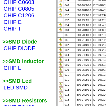
034
800-14400-1
IC TL034
CHIP C0603
040
800-16800-1
IC TL040C
CHIP C0805
044
800-18480-1
IC TL044C
CHIP C1206
052
800-19000-1
IC TL052A
052
800-19020-5
IC TL052C
CHIP E
054
800-19300-1
IC TL054C
CHIP T
060
800-20400-1
IC TL060C
061
800-20800-1
IC TL061C
>>SMD Diode
061
800-21200-1
IC TL061IP
062
800-23400-1
IC TL062C
CHIP DIODE
062
800-23600-1
IC TL062C
064
800-24380-1
IC TL064C
>>SMD Inductor
064
800-24400-1
IC TL064C
066
800-24830-1
IC TL066C
CHIP L
070
800-25600-1
IC TL070C
071
800-26000-1
IC TL071C
>>SMD Led
071
800-26050-1
IC TL071C
071
800-26100-1
IC TL071C
LED SMD
072
800-26800-1
IC TL072C
072
800-26900-1
IC TL072D
>>SMD Resistors
072
800-27200-1
IC TL072C
072
800-27201-5
IC TL072A