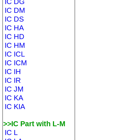
IC DG
IC DM
IC DS
IC HA
IC HD
IC HM
IC ICL
IC ICM
IC IH
IC IR
IC JM
IC KA
IC KIA
>>IC Part with L-M
IC L