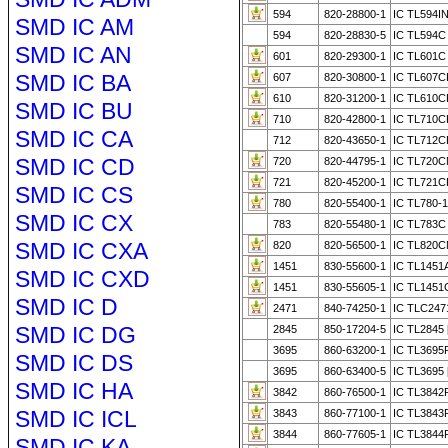
594
820-28800-1
IC TL594I
SMD IC AM
594
820-28830-5
IC TL594C
SMD IC AN
601
820-29300-1
IC TL601C
SMD IC BA
607
820-30800-1
IC TL607C
610
820-31200-1
IC TL610C
SMD IC BU
710
820-42800-1
IC TL710C
SMD IC CA
712
820-43650-1
IC TL712C
SMD IC CD
720
820-44795-1
IC TL720C
721
820-45200-1
IC TL721C
SMD IC CS
780
820-55400-1
IC TL780-
SMD IC CX
783
820-55480-1
IC TL783C
SMD IC CXA
820
820-56500-1
IC TL820C
1451
830-55600-1
IC TL1451
SMD IC CXD
1451
830-55605-1
IC TL1451
SMD IC D
2471
840-74250-1
IC TLC247
SMD IC DG
2845
850-17204-5
IC TL2845
3695
860-63200-1
IC TL3695
SMD IC DS
3695
860-63400-5
IC TL3695
SMD IC HA
3842
860-76500-1
IC TL3842
SMD IC ICL
3843
860-77100-1
IC TL3843
3844
860-77605-1
IC TL3844
SMD IC KA