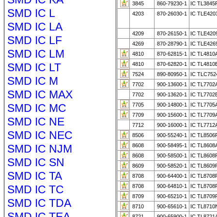
3845
860-79230-1
IC TL3845
SMD IC L
4203
870-26030-1
IC TLE420
SMD IC LA
4209
870-26150-1
IC TLE420
SMD IC LF
4269
870-28790-1
IC TLE426
SMD IC LM
4810
870-62815-1
IC TL4810
SMD IC LT
4810
870-62820-1
IC TL4810
7524
890-80950-1
IC TLC75
SMD IC M
7702
900-13600-1
IC TL7702
SMD IC MAX
7702
900-13620-1
IC TL7702
SMD IC MC
7705
900-14800-1
IC TL7705
7709
900-15600-1
IC TL7709
SMD IC NE
7712
900-16000-1
IC TL7712
SMD IC NEC
8506
900-55240-1
IC TL8506
SMD IC NJM
8608
900-58495-1
IC TL8608
8608
900-58500-1
IC TL8608
SMD IC SN
8609
900-58520-1
IC TL8609
SMD IC TA
8708
900-64400-1
IC TL8708
SMD IC TC
8708
900-64810-1
IC TL8708
8709
900-65210-1
IC TL8709
SMD IC TDA
8710
900-65610-1
IC TL8710
SMD IC TEA
8721
900-65900-1
IC TL8721