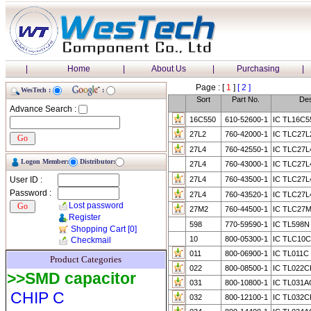
|
Home
|
About Us
|
Purchasing
|
Page : [
1
]
[ 2 ]
WesTech :
:
Sort
Part No.
Des
Advance Search :
16C550
610-52600-1
IC TL16C5
27L2
760-42000-1
IC TLC27
27L4
760-42550-1
IC TLC27
Logon Member:
Distributor:
27L4
760-43000-1
IC TLC27
User ID :
27L4
760-43500-1
IC TLC27
Password :
27L4
760-43520-1
IC TLC27L
Lost password
27M2
760-44500-1
IC TLC27
Register
598
770-59590-1
IC TL598N
Shopping Cart
[0]
10
800-05300-1
IC TLC10
Checkmail
011
800-06900-1
IC TL011C
Product Categories
022
800-08500-1
IC TL022C
>>SMD capacitor
031
800-10800-1
IC TL031A
CHIP C
032
800-12100-1
IC TL032C