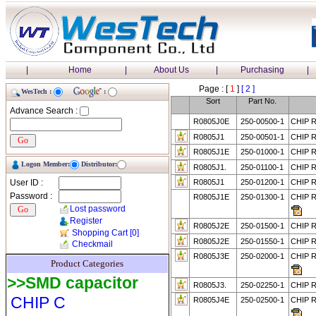
|
Home
|
About Us
|
Purchasing
|
Page : [
1
]
[ 2 ]
WesTech :
:
Sort
Part No.
Advance Search :
R0805J0E
250-00500-1
CHIP 
R0805J1
250-00501-1
CHIP 
R0805J1E
250-01000-1
CHIP 
Logon Member:
Distributor:
R0805J1.
250-01100-1
CHIP R
User ID :
R0805J1
250-01200-1
CHIP R
Password :
R0805J1E
250-01300-1
CHIP 
Lost password
Register
R0805J2E
250-01500-1
CHIP 
Shopping Cart
[0]
R0805J2E
250-01550-1
CHIP R
Checkmail
R0805J3E
250-02000-1
CHIP 
Product Categories
>>SMD capacitor
R0805J3.
250-02250-1
CHIP R
CHIP C
R0805J4E
250-02500-1
CHIP 