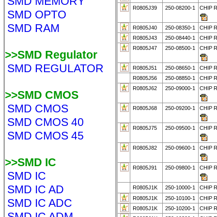
SMD MEMORY
R0805J39
250-08200-1
CHIP 
SMD OPTO
SMD RAM
R0805J40
250-08350-1
CHIP R
R0805J43
250-08440-1
CHIP R
R0805J47
250-08500-1
CHIP 
>>SMD Regulator
SMD REGULATOR
R0805J51
250-08650-1
CHIP R
R0805J56
250-08850-1
CHIP R
R0805J62
250-09000-1
CHIP 
>>SMD CMOS
SMD CMOS
R0805J68
250-09200-1
CHIP 
SMD CMOS 40
R0805J75
250-09500-1
CHIP 
SMD CMOS 45
R0805J82
250-09600-1
CHIP 
>>SMD IC
R0805J91
250-09800-1
CHIP 
SMD IC
SMD IC AD
R0805J1K
250-10000-1
CHIP 
R0805J1K
250-10100-1
CHIP R
SMD IC ADC
R0805J1K
250-10200-1
CHIP R
SMD IC ADM